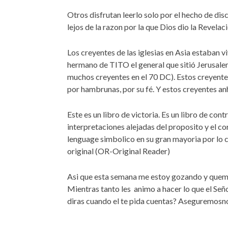
Otros disfrutan leerlo solo por el hecho de di
lejos de la razon por la que Dios dio la Revelaci
Los creyentes de las iglesias en Asia estaban
hermano de TITO el general que sitió Jerusal
muchos creyentes en el 70 DC). Estos creyente
por hambrunas, por su fé. Y estos creyentes a
Este es un libro de victoria. Es un libro de cont
interpretaciones alejadas del proposito y el co
lenguage simbolico en su gran mayoria por lo c
original (OR-Original Reader)
Asi que esta semana me estoy gozando y queman
Mientras tanto les animo a hacer lo que el Seño
diras cuando el te pida cuentas? Aseguremosnos