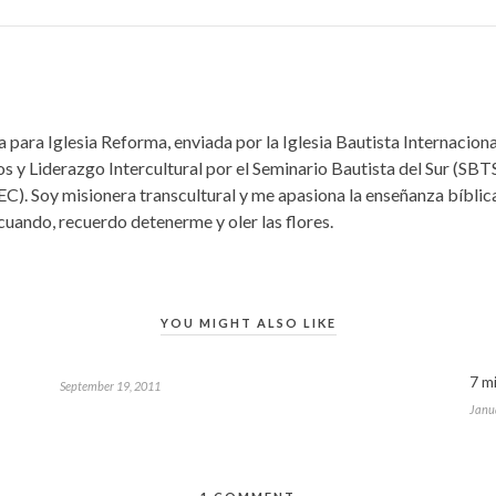
 para Iglesia Reforma, enviada por la Iglesia Bautista Internacio
s y Liderazgo Intercultural por el Seminario Bautista del Sur (SBTS
EC). Soy misionera transcultural y me apasiona la enseñanza bíbli
 cuando, recuerdo detenerme y oler las flores.
YOU MIGHT ALSO LIKE
7 m
September 19, 2011
Janu