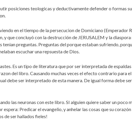
scutir posiciones teologicas y deductivamente defender o formas s
on.
 viviendo en el tiempo de la persecucion de Domiciano (Emperador
em, y que concluyó con la destrucción de JERUSALEM y la diaspor
s tenian preguntas. Preguntas del porque estaban sufriendo, porq
nhelaban escuchar una repsuesta de Dios.
rastes. Es un tipo de literatura que por ser interpretada de espaldas 
razon del libro. Causando muchas veces el efecto contrario para el q
ual debe ser interpretado de esta manera. De igual forma debe ser
do las neuronas con este libro. SI alguien quiere saber un poco m
r espera: Predicar el evangelio, y anhelar las cosas que su corazón
 de ser hallados fieles!