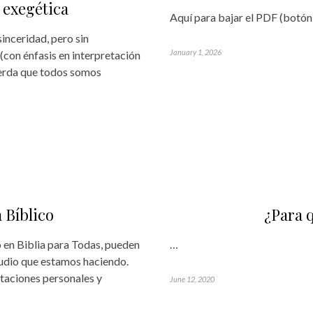
 exegética
Aquí para bajar el PDF (botón
inceridad, pero sin
January 1, 2026
 (con énfasis en interpretación
cuerda que todos somos
 Bíblico
¿Para q
en Biblia para Todas, pueden
…
tudio que estamos haciendo.
taciones personales y
June 12, 2020