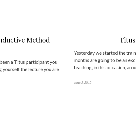
nductive Method
Titus
Yesterday we started the train
months are going to be an exci
 been a Titus participant you
teaching, in this occasion, ar
g yourself the lecture you are
June 5, 2012