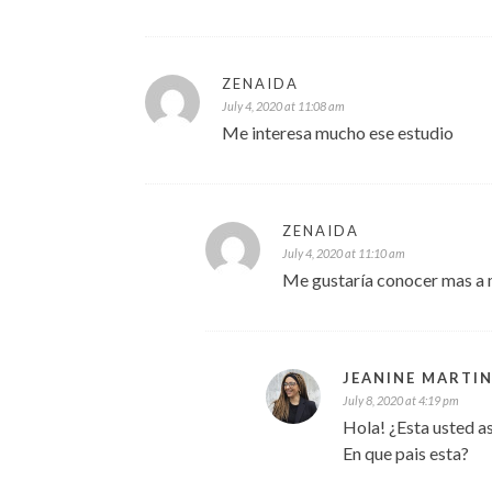
ZENAIDA
July 4, 2020 at 11:08 am
Me interesa mucho ese estudio
ZENAIDA
July 4, 2020 at 11:10 am
Me gustaría conocer mas a 
JEANINE MARTI
July 8, 2020 at 4:19 pm
Hola! ¿Esta usted a
En que pais esta?