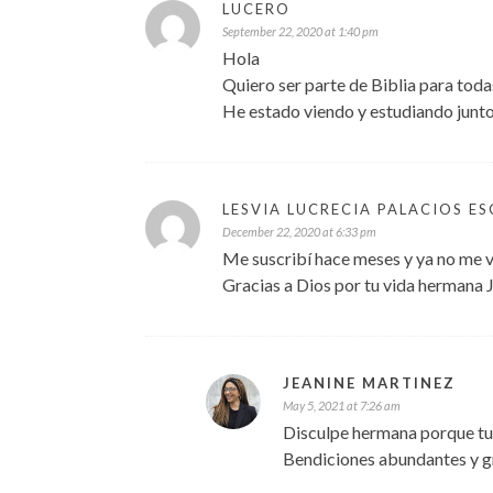
LUCERO
September 22, 2020 at 1:40 pm
Hola
Quiero ser parte de Biblia para toda
He estado viendo y estudiando junto
LESVIA LUCRECIA PALACIOS E
December 22, 2020 at 6:33 pm
Me suscribí hace meses y ya no me vo
Gracias a Dios por tu vida hermana 
JEANINE MARTINEZ
May 5, 2021 at 7:26 am
Disculpe hermana porque tuv
Bendiciones abundantes y g