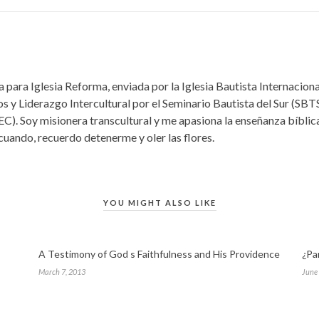
 para Iglesia Reforma, enviada por la Iglesia Bautista Internacio
s y Liderazgo Intercultural por el Seminario Bautista del Sur (SBTS
EC). Soy misionera transcultural y me apasiona la enseñanza bíbli
 cuando, recuerdo detenerme y oler las flores.
YOU MIGHT ALSO LIKE
A Testimony of God s Faithfulness and His Providence
¿Pa
March 7, 2013
June