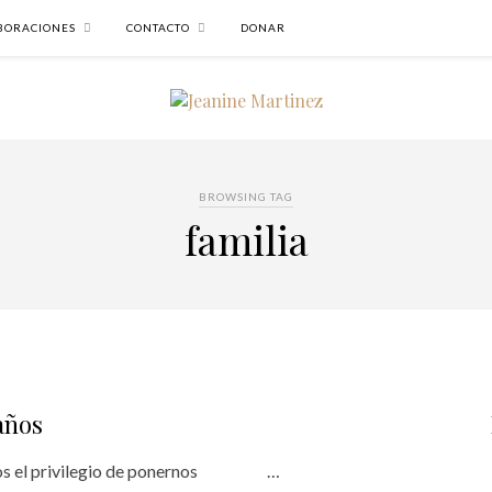
BORACIONES
CONTACTO
DONAR
BROWSING TAG
familia
años
s el privilegio de ponernos
…