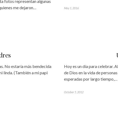
sta fotos representan algunas
 quienes me dejaron…
May 1, 2016
dres
tas. No estaría más bendecida
Hoy es un día para celebrar. Al
mi linda. (También a mi papi
de Dios en la vida de persona
esperadas por largo tiempo,…
October 5, 2012