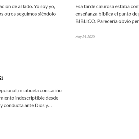
ción de al lado. Yo soy yo,
Esa tarde calurosa estaba con
os otros seguimos siéndolo
enseñanza bíblica el punto de
BÍBLICO. Parecería obvio per
May 24, 2020
a
epcional, mi abuela con cariño
miento indescriptible desde
 y conducta ante Dios y…