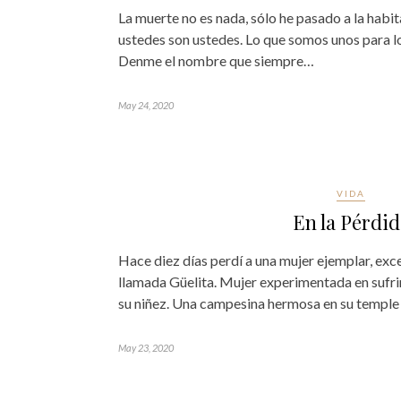
La muerte no es nada, sólo he pasado a la habita
ustedes son ustedes. Lo que somos unos para l
Denme el nombre que siempre…
May 24, 2020
VIDA
En la Pérdid
Hace diez días perdí a una mujer ejemplar, exc
llamada Güelita. Mujer experimentada en sufri
su niñez. Una campesina hermosa en su temple
May 23, 2020