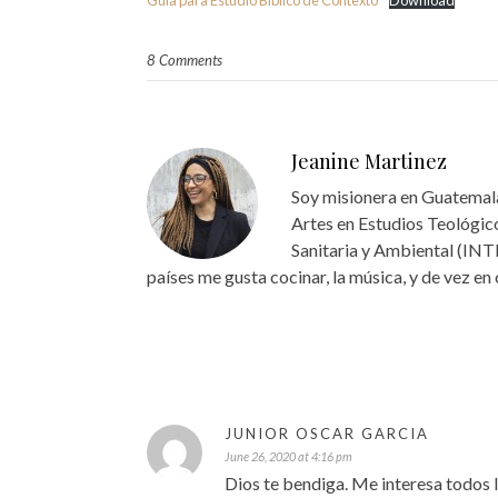
Guía para Estudio Bíblico de Contexto
Download
8 Comments
Jeanine Martinez
Soy misionera en Guatemala
Artes en Estudios Teológico
Sanitaria y Ambiental (INT
países me gusta cocinar, la música, y de vez en
JUNIOR OSCAR GARCIA
June 26, 2020 at 4:16 pm
Dios te bendiga. Me interesa todos l