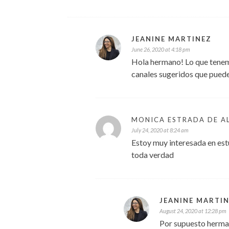
JEANINE MARTINEZ
June 26, 2020 at 4:18 pm
Hola hermano! Lo que tenemo
canales sugeridos que puede 
MONICA ESTRADA DE A
July 24, 2020 at 8:24 am
Estoy muy interesada en estu
toda verdad
JEANINE MARTI
August 24, 2020 at 12:28 pm
Por supuesto herma